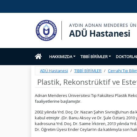
AYDIN ADNAN MENDERES ÜNI
ADÜ Hastanesi
HAKKIMIZDA
TIBBİ BİRİMLER
DOKTORLAR
ADÜ Hastanesi
TIBBİ BİRİMLER
Cerrahi Tıp Bilim
Plastik, Rekonstrüktif ve Este
Adnan Menderes Üniversitesi Tıp Fakültesi Plastik Rekonst
faaliyetlerine başlamıştır.
2002 yılında Yrd. Doç. Dr. Nazan Şahin Sivrioğlu’nun da k
kabul etmiştir .(Dr. Banu Aksoy ve Dr. Şule Öztan). 2010
kadrosuna Yrd. Doç. Dr. Saime İrkören, 2013 yılında Yrd
Dr. Öğretim Üyesi Ender Ceylan’ın da katılımıyla son halin