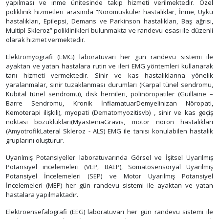
yapılması ve inme ünitesinde takip hizmeti verilmektedir. Özel
poliklinik hizmetleri arasında “Nöromüsküler hastalıklar, İnme, Uyku
hastalıkları, Epilepsi, Demans ve Parkinson hastalıkları, Baş ağrısı,
Multipl Skleroz” poliklinikleri bulunmakta ve randevu esası ile düzenli
olarak hizmet vermektedir.
Elektromyografi (EMG) laboratuvarı her gün randevu sistemi ile
ayaktan ve yatan hastalara rutin ve ileri EMG yöntemleri kullanarak
tanı hizmeti vermektedir. Sinir ve kas hastalıklarına yönelik
yaralanmalar, sinir tuzaklanması durumları (Karpal tünel sendromu,
Kubital tünel sendromu), disk hernileri, polinöropatiler (Guillaine –
Barre Sendromu, Kronik İnflamatuarDemyelinizan Nöropati,
Kemoterapi ilişkili), myopati (Dematomyozitisvb) , sinir ve kas geçiş
noktası bozuklukları(MyasteniaGravis, motor nöron hastalıkları
(AmyotrofikLateral Skleroz - ALS) EMG ile tanısı konulabilen hastalık
gruplarını oluşturur.
Uyarılmış Potansiyeller laboratuvarında Görsel ve İşitsel Uyarılmış
Potansiyel incelemeleri (VEP, BAEP), Somatosensoryal Uyarılmış
Potansiyel İncelemeleri (SEP) ve Motor Uyarılmış Potansiyel
İncelemeleri (MEP) her gün randevu sistemi ile ayaktan ve yatan
hastalara yapılmaktadır.
Elektroensefalografi (EEG) laboratuvarı her gün randevu sistemi ile