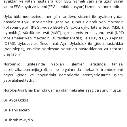
ayaktan ve yatan hastalara rutin EEG hizmeti yanı sıra uzun süreli
video EEG kaydı ve izlemi (EEG monitörizasyon) hizmeti vermektedir.
Uyku tıbbı merkezinde her gün randevu sistemi ile ayaktan yatan
hastalara uyku incelemeleri gece ve gündüz olarak yapılmaktadır.
Polisomnografi (PSG), video EEG-PSG, çoklu uyku latans testi (MSLT),
uyanıklılığı sürdürme testi (MWT), gece penis ereksiyonu testi (NPT)
incelemeleri yapılmaktadır. BU testler aracılığı ile Tıkayıcı Uyku Apnesi
(OSAS), Uykusuzluk (İnsomnia), Aşırı Uykululuk ile giden hastalıklar
(Narkolepsi), erkekte sertleşme sorunları hastalıklarına ait tanılara
ulaşılabilir.
Nöroanjio ünitesinde yapılan işlemler arasında tanısal
serebralkateteranjiografi, inme olgularında mekanik trombektomi,
beyin içinde ve boyundaki damarlarda stentyerleştirme işlemi
yapılabilmektedir.
Nöroloji Ana Bilim Dalında uzman olan hekimler aşağıda sunulmuştur.
Dr. Ayça Özkul
Dr. Banu Biçerol
Dr. İbrahim Aydın