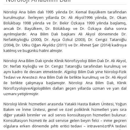
Nöroloji Ana bilim dalı 1995 yılında Dr. Kemal Bayülkem tarafından
kurulmuştur. İlerleyen yıllarda Dr. Ali Akyol1996 yılında, Dr. Okan
Bölükbaşı 1998 yılında ve Dr. Bekir Özkaya 1999 yılında başlamış,
ancak Dr. Bayülkem, Dr. Bölükbaşı ve Dr. Özkaya daha sonra
ayrılmışlardır. Ana Bilim Dalı başkanı Ali Akyol döneminde Dr.
NefatiKıylıoğlu (2000), Dr. Ayça Özkul (2003), Dr. Cengiz Tataroğlu
(2004), Dr. Utku Oğan Akyıldız (2011) ve Dr. Ahmet Şair (2014) kadroya
katılmış ve bugünkü halini almıştır.
Nöroloji Ana Bilim Dalı içinde Klinik Nörofizyoloji Bilim Dalı Dr. Ali Akyol,
Dr. Nefati Kıylıoğlu ve Dr. Cengiz Tataroğlu tarafından kurulmuş ve
aynı kadro ile devam etmektedir. Algoloji Bilim Dalı yine Nöroloji-Fizik
Tedavi ve Anestezi Ana Bilim Dalı ile birlikte kurulmuş ve Dr. Ali Akyol
ile birlikte çalışmaya başlamıştır. Nöroloji Ana Bilim Dalı, Klinik
NörofizyolojiveAlgolojiBilim dalları geçen yıllarda uzman ve yan dal
uzmanı yetiştirmiştir.
Nöroloji klinik hizmetleri arasında Yataklı Hasta Bakım Ünitesi, Yoğun
Bakım ve İnme Ünitesi, genel ve özel poliklinik hizmetleri yanı sıra
diğer yataklı birimler ve acil servis konsültasyon hizmetleri bulunur.
Konsültasyon hizmeti ile acil servise gelen beyin felci – inme geçiren
olgulara erken dönemde pıhtı eritici tedavi – intravenözrtPA tedavi