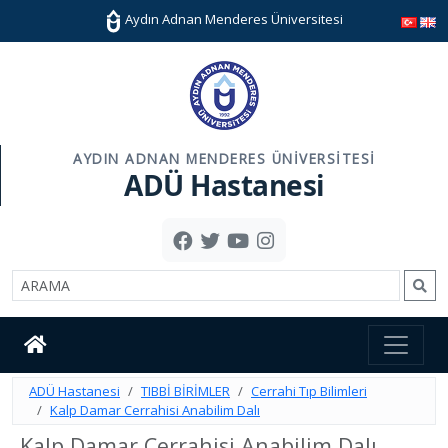
Aydın Adnan Menderes Üniversitesi
AYDIN ADNAN MENDERES ÜNIVERSITESI
ADÜ Hastanesi
ADÜ Hastanesi
TIBBİ BİRİMLER
Cerrahi Tıp Bilimleri
Kalp Damar Cerrahisi Anabilim Dalı
Kalp Damar Cerrahisi Anabilim Dalı