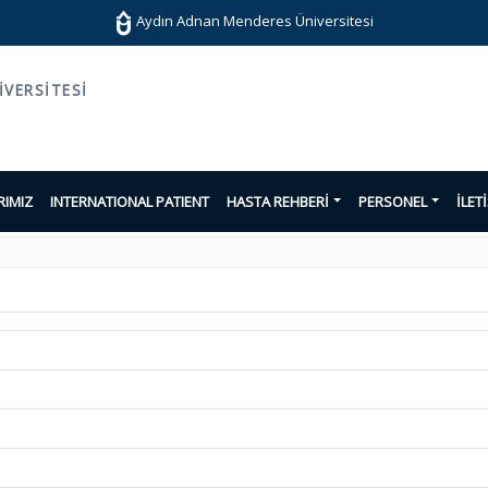
Aydın Adnan Menderes Üniversitesi
VERSITESI
IMIZ
INTERNATIONAL PATIENT
HASTA REHBERİ
PERSONEL
İLET