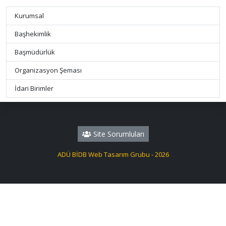
Kurumsal
Başhekimlik
Başmüdürlük
Organizasyon Şeması
İdari Birimler
Site Sorumluları
ADÜ BİDB Web Tasarım Grubu - 2026