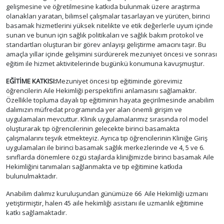
gelişmesine ve öğretilmesine katkıda bulunmak üzere araştırma
olanakları yaratan, bilimsel çalışmalar tasarlayan ve yürüten, birinci
basamak hizmetlerini yüksek nitelikte ve etik değerlerle uyum içinde
sunan ve bunun için sağlık politikaları ve sağlık bakım protokol ve
standartları oluşturan bir görev anlayışı geliştirme amacını taşır. Bu
amaçla yıllar içinde gelişimini sürdürerek mezuniyet öncesi ve sonrası
eğitim ile hizmet aktivitelerinde bugünkü konumuna kavuşmuştur.
EĞİTİME KATKISI:
Mezuniyet öncesi tıp eğitiminde görevimiz
öğrencilerin Aile Hekimliği perspektifini anlamasını sağlamaktır.
Özellikle topluma dayalı tıp eğitiminin hayata geçirilmesinde anabilim
dalımızın müfredat programında yer alan önemli girişim ve
uygulamaları mevcuttur. Klinik uygulamalarımız sırasında rol model
oluşturarak tıp öğrencilerinin gelecekte birinci basamakta
çalışmalarını teşvik etmekteyiz. Ayrıca tıp öğrencilerinin Kliniğe Giriş
uygulamaları ile birinci basamak sağlık merkezlerinde ve 4, 5 ve 6.
sınıflarda dönemlere özgü stajlarda kliniğimizde birinci basamak Aile
Hekimliğini tanımaları sağlanmakta ve tıp eğitimine katkıda
bulunulmaktadır.
Anabilim dalımız kuruluşundan günümüze 66 Aile Hekimliği uzmanı
yetiştirmiştir, halen 45 aile hekimliği asistanı ile uzmanlık eğitimine
katkı sağlamaktadır.