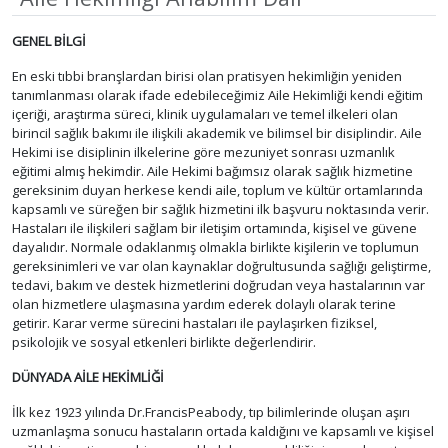
GENEL BİLGİ
En eski tıbbi branşlardan birisi olan pratisyen hekimliğin yeniden
tanımlanması olarak ifade edebileceğimiz Aile Hekimliği kendi eğitim
içeriği, araştırma süreci, klinik uygulamaları ve temel ilkeleri olan
birincil sağlık bakımı ile ilişkili akademik ve bilimsel bir disiplindir. Aile
Hekimi ise disiplinin ilkelerine göre mezuniyet sonrası uzmanlık
eğitimi almış hekimdir. Aile Hekimi bağımsız olarak sağlık hizmetine
gereksinim duyan herkese kendi aile, toplum ve kültür ortamlarında
kapsamlı ve süreğen bir sağlık hizmetini ilk başvuru noktasında verir.
Hastaları ile ilişkileri sağlam bir iletişim ortamında, kişisel ve güvene
dayalıdır. Normale odaklanmış olmakla birlikte kişilerin ve toplumun
gereksinimleri ve var olan kaynaklar doğrultusunda sağlığı geliştirme,
tedavi, bakım ve destek hizmetlerini doğrudan veya hastalarının var
olan hizmetlere ulaşmasına yardım ederek dolaylı olarak terine
getirir. Karar verme sürecini hastaları ile paylaşırken fiziksel,
psikolojik ve sosyal etkenleri birlikte değerlendirir.
DÜNYADA AİLE HEKİMLİĞİ
İlk kez 1923 yılında Dr.FrancisPeabody, tıp bilimlerinde oluşan aşırı
uzmanlaşma sonucu hastaların ortada kaldığını ve kapsamlı ve kişisel