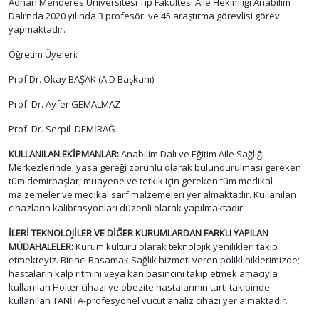
Adnan Menderes Üniversitesi Tıp Fakültesi Aile Hekimliği Anabilim
Dalı’nda 2020 yılında 3 profesör ve 45 araştırma görevlisi görev
yapmaktadır.
Öğretim Üyeleri:
Prof Dr. Okay BAŞAK (A.D Başkanı)
Prof. Dr. Ayfer GEMALMAZ
Prof. Dr. Serpil DEMİRAĞ
KULLANILAN EKİPMANLAR:
Anabilim Dalı ve Eğitim Aile Sağlığı
Merkezlerinde; yasa gereği zorunlu olarak bulundurulması gereken
tüm demirbaşlar, muayene ve tetkik için gereken tüm medikal
malzemeler ve medikal sarf malzemeleri yer almaktadır. Kullanılan
cihazların kalibrasyonları düzenli olarak yapılmaktadır.
İLERİ TEKNOLOJİLER VE DİĞER KURUMLARDAN FARKLI YAPILAN
MÜDAHALELER:
Kurum kültürü olarak teknolojik yenilikleri takip
etmekteyiz. Birinci Basamak Sağlık hizmeti veren polikliniklerimizde;
hastaların kalp ritmini veya kan basıncını takip etmek amacıyla
kullanılan Holter cihazı ve obezite hastalarının tartı takibinde
kullanılan TANİTA-profesyonel vücut analiz cihazı yer almaktadır.