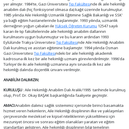
yer almıştır. 1984'te, Gazi Üniversitesi
Tıp Fakültesi
nde ilk aile hekimliği
anabilim dalı (hiç fonksiyonel olmasa da) kağıt üzerinde kurulmuştur.
1985 yılında Aile Hekimliği Uzmanlık Eğitimine Sağlık Bakanlığı ve SSK'
ya bağlı eğitim hastanelerinde başlanmıştır. 1993 yılında, uzmanlık
derneğinin yoğun çabaları ile
Yüksek Öğretim Kurumu
12547 sayılı
kararı ile tıp fakültelerinde aile hekimliği anabilim dallarının
kurulmasını uygun bulunmuştur ve bu kararın ardından 1993
Eylülünde Trakya Üniversitesi
Tıp Fakültesi
nde Aile Hekimliği Anabilim
Dalı kurulmuş ve asistan eğitimine başlamıştır. 1994 yılında Osman
Gazi Üniversitesi
Tıp Fakültesi
ndeki bir aile hekimliği akademik
kadrosuna ilk kez bir aile hekimliği uzmanı görevlendirilmiştir. 1996'da
Türkiye'de iki aile hekimliği uzmanına aynı sınavda ilk kez aile
hekimliği dalında doçentlik ünvanı verilmiştir.
ANABİLİM DALIMIZIN
;
KURULUŞU
: Aile Hekimliği Anabilim Dalı Aralık/1995 tarihinde kurulmuş
olup, Prof. Dr. Okay BAŞAK başkanlığında faaliyete geçmiştir.
AMACI:
Anabilim dalımız sağlık sistemimiz içerisinde birinci basamakta
hizmet veren hekimlerin, Aile Hekimliği disiplininin ilke ve yaklaşımları
çerçevesinde mesleksel ve kişisel niteliklerinin yükseltilmesi için
mezuniyet öncesi ve sonrası eğitim olanakları yaratan ve eğitim
standartları geliştiren, Aile hekimliği disiplininin bilgi temelinin