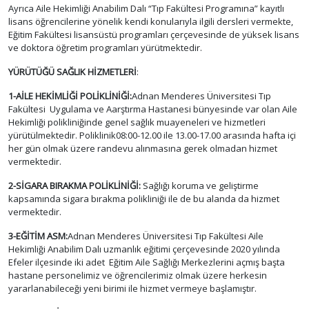
Ayrıca Aile Hekimliği Anabilim Dalı “Tıp Fakültesi Programına” kayıtlı
lisans öğrencilerine yönelik kendi konularıyla ilgili dersleri vermekte,
Eğitim Fakültesi lisansüstü programları çerçevesinde de yüksek lisans
ve doktora öğretim programları yürütmektedir.
YÜRÜTÜĞÜ SAĞLIK HİZMETLERİ
:
1-AİLE HEKİMLİĞİ POLİKLİNİĞİ:
Adnan Menderes Üniversitesi Tıp
Fakültesi Uygulama ve Aarştırma Hastanesi bünyesinde var olan Aile
Hekimliği polikliniğinde genel sağlık muayeneleri ve hizmetleri
yürütülmektedir. Poliklinik08:00-12.00 ile 13.00-17.00 arasında hafta içi
her gün olmak üzere randevu alınmasına gerek olmadan hizmet
vermektedir.
2-SİGARA BIRAKMA POLİKLİNİĞİ:
Sağlığı koruma ve geliştirme
kapsamında sigara bırakma polikliniği ile de bu alanda da hizmet
vermektedir.
3-EĞİTİM ASM:
Adnan Menderes Üniversitesi Tıp Fakültesi Aile
Hekimliği Anabilim Dalı uzmanlık eğitimi çerçevesinde 2020 yılında
Efeler ilçesinde iki adet Eğitim Aile Sağlığı Merkezlerini açmış başta
hastane personelimiz ve öğrencilerimiz olmak üzere herkesin
yararlanabileceği yeni birimi ile hizmet vermeye başlamıştır.