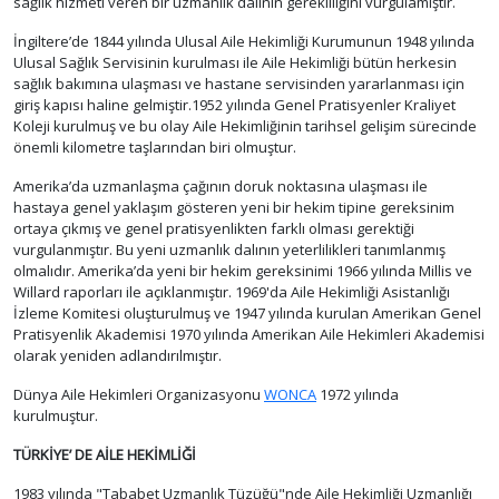
sağlık hizmeti veren bir uzmanlık dalının gerekliliğini vurgulamıştır.
İngiltere’de 1844 yılında Ulusal Aile Hekimliği Kurumunun 1948 yılında
Ulusal Sağlık Servisinin kurulması ile Aile Hekimliği bütün herkesin
sağlık bakımına ulaşması ve hastane servisinden yararlanması için
giriş kapısı haline gelmiştir.1952 yılında Genel Pratisyenler Kraliyet
Koleji kurulmuş ve bu olay Aile Hekimliğinin tarihsel gelişim sürecinde
önemli kilometre taşlarından biri olmuştur.
Amerika’da uzmanlaşma çağının doruk noktasına ulaşması ile
hastaya genel yaklaşım gösteren yeni bir hekim tipine gereksinim
ortaya çıkmış ve genel pratisyenlikten farklı olması gerektiği
vurgulanmıştır. Bu yeni uzmanlık dalının yeterlilikleri tanımlanmış
olmalıdır. Amerika’da yeni bir hekim gereksinimi 1966 yılında Millis ve
Willard raporları ile açıklanmıştır. 1969'da Aile Hekimliği Asistanlığı
İzleme Komitesi oluşturulmuş ve 1947 yılında kurulan Amerikan Genel
Pratisyenlik Akademisi 1970 yılında Amerikan Aile Hekimleri Akademisi
olarak yeniden adlandırılmıştır.
Dünya Aile Hekimleri Organizasyonu
WONCA
1972 yılında
kurulmuştur.
TÜRKİYE’ DE AİLE HEKİMLİĞİ
1983 yılında "Tababet Uzmanlık Tüzüğü"nde Aile Hekimliği Uzmanlığı