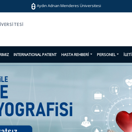
Aydın Adnan Menderes Üniversitesi
VERSITESI
IMIZ
INTERNATIONAL PATIENT
HASTA REHBERİ
PERSONEL
İLET