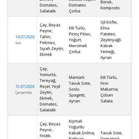
Börek,
Domates,
Domates
Komposto
Salatalık
Çorba
İçli Köfte,
Çay, Beyaz
Etli Türlü,
Elma
Peynir,
Pirinç Pilavı,
Patates,
14.07.2026
Tahin,
Yoğurt,
Zeytinyağlı
Pekmez,
Salı
Mercimek
Kabak
Siyah Zeytin,
Çorba
Yemeği,
Ekmek
Ayran
Çay,
Yumurta,
Mantarlı
Etli Türlü,
Tereyağ,
Tavuk Sote,
Fırın
15.07.2026
Reçel, Yeşil
Soslu
Makarna,
Zeytin,
Çarşamba
Spagetti,
Çoban
Ekmek,
Ayran
Salata
Domates,
Salatalık
Kıymalı
Çay, Beyaz
Yoğurtlu
Peynir,
Kabak Dolma,
Tavuk Sote,
Fındık
Patlıcan
Domatesli