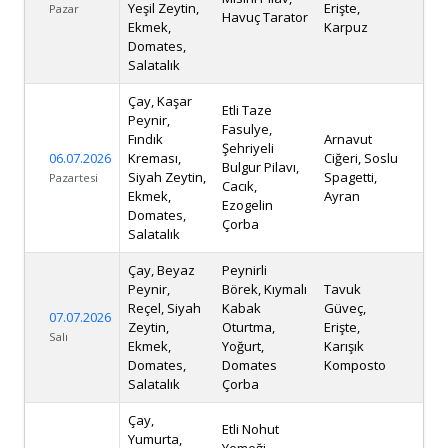
Yeşil Zeytin,
Erişte,
Pazar
Havuç Tarator
Ekmek,
Karpuz
Domates,
Salatalık
Çay, Kaşar
Etli Taze
Peynir,
Fasulye,
Fındık
Arnavut
Şehriyeli
06.07.2026
Kreması,
Ciğeri, Soslu
Bulgur Pilavı,
Siyah Zeytin,
Spagetti,
Pazartesi
Cacık,
Ekmek,
Ayran
Ezogelin
Domates,
Çorba
Salatalık
Çay, Beyaz
Peynirli
Peynir,
Börek, Kıymalı
Tavuk
Reçel, Siyah
Kabak
Güveç,
07.07.2026
Zeytin,
Oturtma,
Erişte,
Salı
Ekmek,
Yoğurt,
Karışık
Domates,
Domates
Komposto
Salatalık
Çorba
Çay,
Etli Nohut
Yumurta,