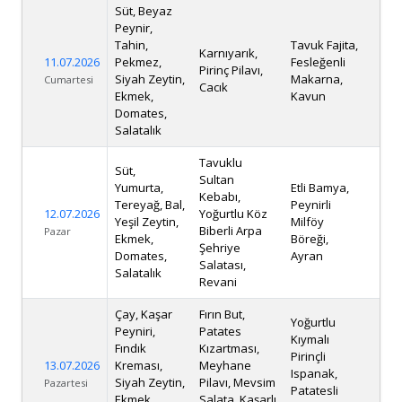
Süt, Beyaz
Peynir,
Tahin,
Tavuk Fajita,
Karnıyarık,
11.07.2026
Pekmez,
Fesleğenli
Pirinç Pilavı,
Siyah Zeytin,
Makarna,
Cumartesi
Cacık
Ekmek,
Kavun
Domates,
Salatalık
Tavuklu
Süt,
Sultan
Yumurta,
Etli Bamya,
Kebabı,
Tereyağ, Bal,
Peynirli
12.07.2026
Yoğurtlu Köz
Yeşil Zeytin,
Milföy
Biberli Arpa
Pazar
Ekmek,
Böreği,
Şehriye
Domates,
Ayran
Salatası,
Salatalık
Revani
Çay, Kaşar
Fırın But,
Yoğurtlu
Peyniri,
Patates
Kıymalı
Fındık
Kızartması,
Pirinçli
13.07.2026
Kreması,
Meyhane
Ispanak,
Siyah Zeytin,
Pilavı, Mevsim
Pazartesi
Patatesli
Ekmek,
Salata, Kaşarlı