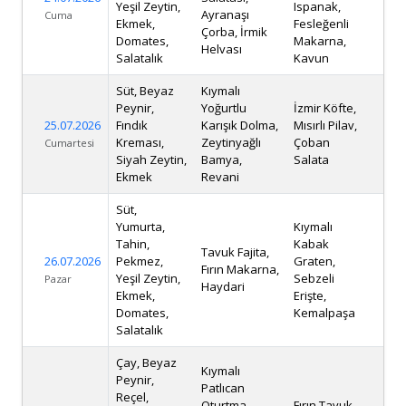
Yeşil Zeytin,
Ispanak,
Ayranaşı
Cuma
Ekmek,
Fesleğenli
Çorba, İrmik
Domates,
Makarna,
Helvası
Salatalık
Kavun
Süt, Beyaz
Kıymalı
Peynir,
Yoğurtlu
İzmir Köfte,
25.07.2026
Fındık
Karışık Dolma,
Mısırlı Pilav,
Kreması,
Zeytinyağlı
Çoban
Cumartesi
Siyah Zeytin,
Bamya,
Salata
Ekmek
Revani
Süt,
Yumurta,
Kıymalı
Tahin,
Kabak
Tavuk Fajita,
26.07.2026
Pekmez,
Graten,
Fırın Makarna,
Yeşil Zeytin,
Sebzeli
Pazar
Haydari
Ekmek,
Erişte,
Domates,
Kemalpaşa
Salatalık
Çay, Beyaz
Kıymalı
Peynir,
Patlıcan
Reçel,
Oturtma,
Fırın Tavuk,