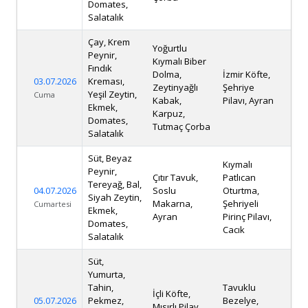
Domates,
Salatalık
Çay, Krem
Yoğurtlu
Peynir,
Kıymalı Biber
Fındık
Dolma,
İzmir Köfte,
03.07.2026
Kreması,
Zeytinyağlı
Şehriye
Yeşil Zeytin,
Cuma
Kabak,
Pilavı, Ayran
Ekmek,
Karpuz,
Domates,
Tutmaç Çorba
Salatalık
Süt, Beyaz
Kıymalı
Peynir,
Çıtır Tavuk,
Patlıcan
Tereyağ, Bal,
04.07.2026
Soslu
Oturtma,
Siyah Zeytin,
Makarna,
Şehriyeli
Cumartesi
Ekmek,
Ayran
Pirinç Pilavı,
Domates,
Cacık
Salatalık
Süt,
Yumurta,
Tahin,
Tavuklu
İçli Köfte,
05.07.2026
Pekmez,
Bezelye,
Mısırlı Pilav,