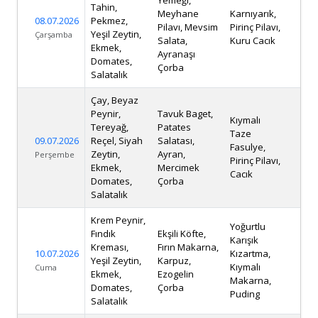
Yemeği,
Tahin,
Meyhane
Karnıyarık,
08.07.2026
Pekmez,
Pilavı, Mevsim
Pirinç Pilavı,
Yeşil Zeytin,
Çarşamba
Salata,
Kuru Cacık
Ekmek,
Ayranaşı
Domates,
Çorba
Salatalık
Çay, Beyaz
Peynir,
Tavuk Baget,
Kıymalı
Tereyağ,
Patates
Taze
09.07.2026
Reçel, Siyah
Salatası,
Fasulye,
Zeytin,
Ayran,
Perşembe
Pirinç Pilavı,
Ekmek,
Mercimek
Cacık
Domates,
Çorba
Salatalık
Krem Peynir,
Yoğurtlu
Fındık
Ekşili Köfte,
Karışık
Kreması,
Fırın Makarna,
10.07.2026
Kızartma,
Yeşil Zeytin,
Karpuz,
Kıymalı
Cuma
Ekmek,
Ezogelin
Makarna,
Domates,
Çorba
Puding
Salatalık