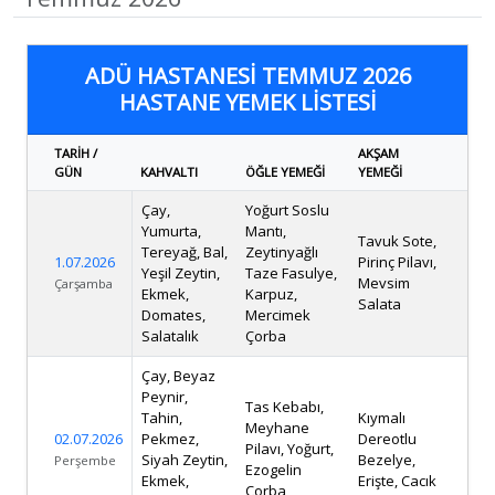
ADÜ HASTANESI TEMMUZ 2026
HASTANE YEMEK LISTESI
TARIH /
AKŞAM
GÜN
KAHVALTI
ÖĞLE YEMEĞI
YEMEĞI
Çay,
Yoğurt Soslu
Yumurta,
Mantı,
Tavuk Sote,
Tereyağ, Bal,
Zeytinyağlı
1.07.2026
Pirinç Pilavı,
Yeşil Zeytin,
Taze Fasulye,
Mevsim
Çarşamba
Ekmek,
Karpuz,
Salata
Domates,
Mercimek
Salatalık
Çorba
Çay, Beyaz
Peynir,
Tas Kebabı,
Tahin,
Kıymalı
Meyhane
02.07.2026
Pekmez,
Dereotlu
Pilavı, Yoğurt,
Siyah Zeytin,
Bezelye,
Perşembe
Ezogelin
Ekmek,
Erişte, Cacık
Çorba