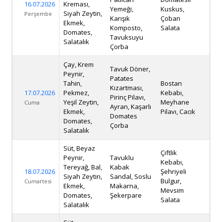
16.07.2026
Kreması,
Yemeği,
Kuskus,
Siyah Zeytin,
Perşembe
Karışık
Çoban
Ekmek,
Komposto,
Salata
Domates,
Tavuksuyu
Salatalık
Çorba
Çay, Krem
Tavuk Döner,
Peynir,
Patates
Tahin,
Bostan
Kızartması,
17.07.2026
Pekmez,
Kebabı,
Pirinç Pilavı,
Yeşil Zeytin,
Meyhane
Cuma
Ayran, Kaşarlı
Ekmek,
Pilavı, Cacık
Domates
Domates,
Çorba
Salatalık
Süt, Beyaz
Çiftlik
Peynir,
Tavuklu
Kebabı,
Tereyağ, Bal,
Kabak
18.07.2026
Şehriyeli
Siyah Zeytin,
Sandal, Soslu
Bulgur,
Cumartesi
Ekmek,
Makarna,
Mevsim
Domates,
Şekerpare
Salata
Salatalık