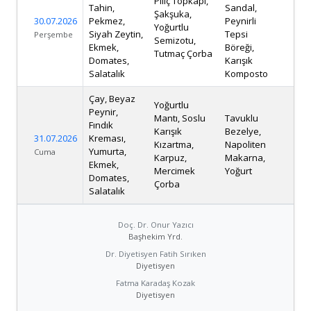
Piliç Topkapı,
Tahin,
Sandal,
Şakşuka,
30.07.2026
Pekmez,
Peynirli
Yoğurtlu
Siyah Zeytin,
Tepsi
Perşembe
Semizotu,
Ekmek,
Böreği,
Tutmaç Çorba
Domates,
Karışık
Salatalık
Komposto
Çay, Beyaz
Yoğurtlu
Peynir,
Mantı, Soslu
Tavuklu
Fındık
Karışık
Bezelye,
31.07.2026
Kreması,
Kızartma,
Napoliten
Yumurta,
Cuma
Karpuz,
Makarna,
Ekmek,
Mercimek
Yoğurt
Domates,
Çorba
Salatalık
Doç. Dr. Onur Yazıcı
Başhekim Yrd.
Dr. Diyetisyen Fatih Sırıken
Diyetisyen
Fatma Karadaş Kozak
Diyetisyen