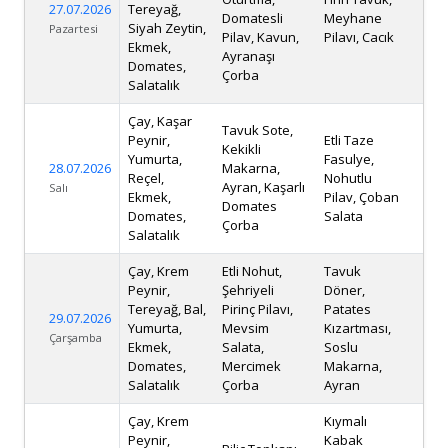
27.07.2026
Tereyağ,
Domatesli
Meyhane
Siyah Zeytin,
Pazartesi
Pilav, Kavun,
Pilavı, Cacık
Ekmek,
Ayranaşı
Domates,
Çorba
Salatalık
Çay, Kaşar
Tavuk Sote,
Peynir,
Etli Taze
Kekikli
Yumurta,
Fasulye,
28.07.2026
Makarna,
Reçel,
Nohutlu
Ayran, Kaşarlı
Salı
Ekmek,
Pilav, Çoban
Domates
Domates,
Salata
Çorba
Salatalık
Çay, Krem
Etli Nohut,
Tavuk
Peynir,
Şehriyeli
Döner,
Tereyağ, Bal,
Pirinç Pilavı,
Patates
29.07.2026
Yumurta,
Mevsim
Kızartması,
Çarşamba
Ekmek,
Salata,
Soslu
Domates,
Mercimek
Makarna,
Salatalık
Çorba
Ayran
Çay, Krem
Kıymalı
Peynir,
Kabak