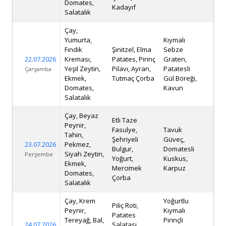
Domates,
Kadayıf
Salatalık
Çay,
Yumurta,
Kıymalı
Fındık
Şinitzel, Elma
Sebze
22.07.2026
Kreması,
Patates, Pirinç
Graten,
Yeşil Zeytin,
Pilavı, Ayran,
Patatesli
Çarşamba
Ekmek,
Tutmaç Çorba
Gül Böreği,
Domates,
Kavun
Salatalık
Çay, Beyaz
Etli Taze
Peynir,
Fasulye,
Tavuk
Tahin,
Şehriyeli
Güveç,
23.07.2026
Pekmez,
Bulgur,
Domatesli
Siyah Zeytin,
Perşembe
Yoğurt,
Kuskus,
Ekmek,
Mercimek
Karpuz
Domates,
Çorba
Salatalık
Çay, Krem
Yoğurtlu
Piliç Roti,
Peynir,
Kıymalı
Patates
Tereyağ, Bal,
Pirinçli
24.07.2026
Salatası,