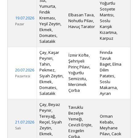
Süt,
Yoğurtlu
Yumurta,
Sosyete
Fındık
Elbasan Tava,
Mantısı,
19.07.2026
Kreması,
Nohutlu Pilav,
Soslu
Yeşil Zeytin,
Pazar
Havuç Tarator
Karışık
Ekmek,
Kızartma,
Domates,
Karpuz
Salatalık
Çay, Kaşar
Fırında
İzmir Köfte,
Peyniri,
Tavuk
Şehriyeli
Tahin,
Baget, Elma
Pirinç Pilavı,
20.07.2026
Pekmez,
Dilim
Yoğurtlu
Siyah Zeytin,
Patates,
Pazartesi
Semizotu,
Ekmek,
Soslu
Mercimek
Domates,
Makarna,
Çorba
Salatalık
Ayran
Çay, Beyaz
Tavuklu
Peynir,
Bezelye
Tereyağ,
Orman
Yemeği,
21.07.2026
Reçel, Siyah
Kebabı,
Cevizli Erişte,
Zeytin,
Meyhane
Salı
Ezogelin
Ekmek,
Pilavı, Cacık
Çorba,