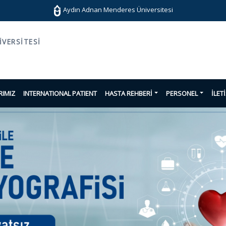
Aydın Adnan Menderes Üniversitesi
VERSITESI
IMIZ
INTERNATIONAL PATIENT
HASTA REHBERİ
PERSONEL
İLET